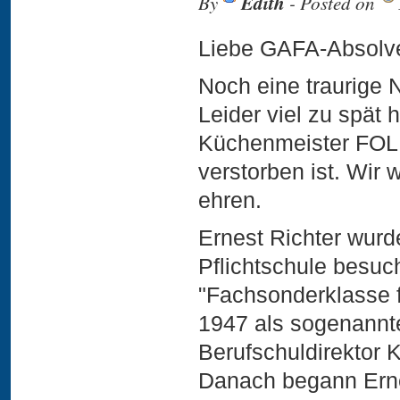
By
Edith
- Posted on
Liebe GAFA-Absolve
Noch eine traurige N
Leider viel zu spät 
Küchenmeister FOL 
verstorben ist. Wir 
ehren.
Ernest Richter wur
Pflichtschule besuch
"Fachsonderklasse f
1947 als sogenannte
Berufschuldirektor 
Danach begann Erne