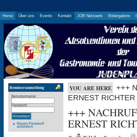
Home
Über uns
Events
Kontakt
JOB Netzwerk
Bildergalerie
+++ 
YOU ARE HERE
Benutzeranmeldung
ERNEST RICHTER
Benutzername:
*
Passwort:
*
+++ NACHRU
ERNEST RICH
Neues Passwort
anfordern