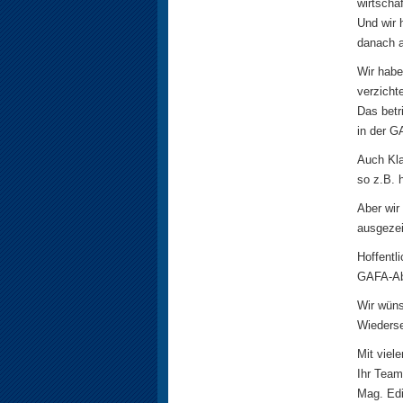
wirtschaf
Und wir 
danach a
Wir habe
verzicht
Das betr
in der 
Auch Kla
so z.B. 
Aber wir
ausgezei
Hoffentl
GAFA-Abs
Wir wüns
Wiederse
Mit viel
Ihr Tea
Mag. Edi