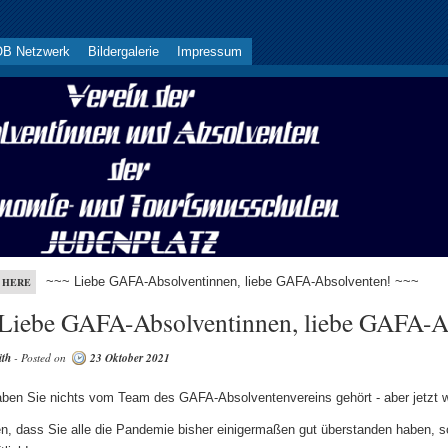
B Netzwerk
Bildergalerie
Impressum
~~~ Liebe GAFA-Absolventinnen, liebe GAFA-Absolventen! ~~~
 HERE
Liebe GAFA-Absolventinnen, liebe GAFA-A
ith
- Posted on
23 Oktober 2021
ben Sie nichts vom Team des GAFA-Absolventenvereins gehört - aber jetzt w
en, dass Sie alle die Pandemie bisher einigermaßen gut überstanden haben, s