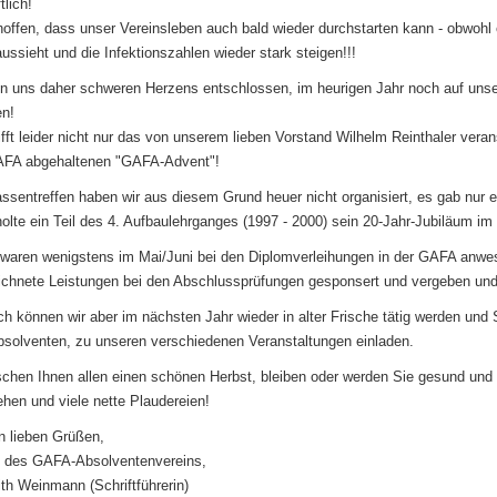
tlich!
hoffen, dass unser Vereinsleben auch bald wieder durchstarten kann - obwohl es
ussieht und die Infektionszahlen wieder stark steigen!!!
n uns daher schweren Herzens entschlossen, im heurigen Jahr noch auf unse
en!
ifft leider nicht nur das von unserem lieben Vorstand Wilhelm Reinthaler vera
GAFA abgehaltenen "GAFA-Advent"!
ssentreffen haben wir aus diesem Grund heuer nicht organisiert, es gab nur ein
holte ein Teil des 4. Aufbaulehrganges (1997 - 2000) sein 20-Jahr-Jubiläum i
 waren wenigstens im Mai/Juni bei den Diplomverleihungen in der GAFA anwe
chnete Leistungen bei den Abschlussprüfungen gesponsert und vergeben und
ich können wir aber im nächsten Jahr wieder in alter Frische tätig werden und
olventen, zu unseren verschiedenen Veranstaltungen einladen.
chen Ihnen allen einen schönen Herbst, bleiben oder werden Sie gesund und w
hen und viele nette Plaudereien!
en lieben Grüßen,
m des GAFA-Absolventenvereins,
th Weinmann (Schriftführerin)