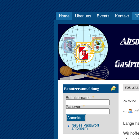
Home
Über uns
Events
Kontakt
JO
YOU ARE
Benutzeranmeldung
~~~ 
Benutzername:
*
Passwort:
*
By
Ed
Lange ha
Neues Passwort
anfordern
Wir hoff